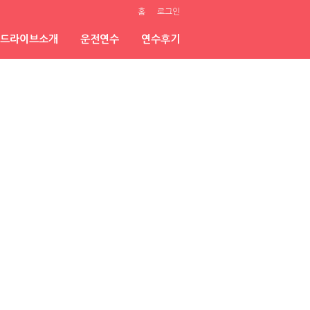
홈
로그인
드라이브소개
운전연수
연수후기