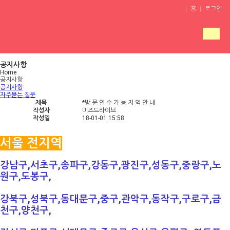
홈
로그인
드라이브소개
공지사항
Home
공지사항
운전연수
공지사항
자주묻는 질문
연수후기
제목
*방 문 연 수 가 능 지 역 안 내
작성자
미즈드라이브
작성일
18-01-01 15:58
서울 전지역
강남구,서초구,송파구,강동구,광진구,성동구,중랑구,노
원구,
도봉구,
강북구,
성북구,동대문구,중구,관악구,동작구,구로구
,금
천구,양천구,